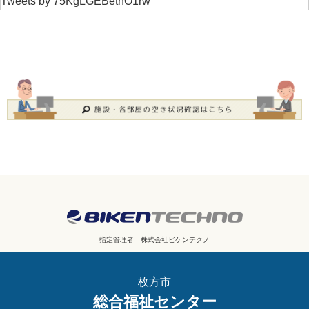
Tweets by 75KgLGEBetnO1rw
指定管理者
株式会社ビケンテクノ
枚方市
総合福祉センター