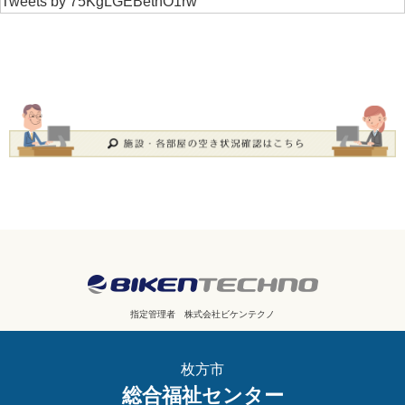
Tweets by 75KgLGEBetnO1rw
指定管理者
株式会社ビケンテクノ
枚方市
総合福祉センター