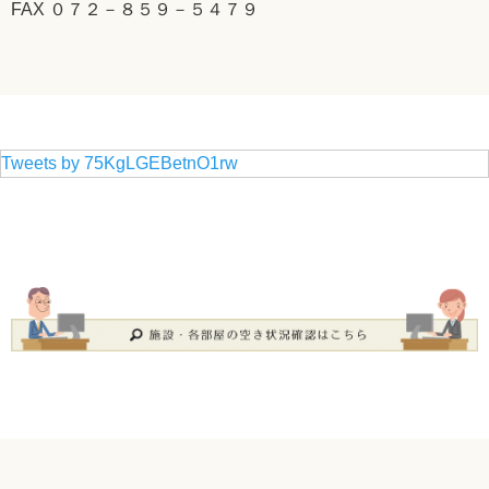
FAX ０７２－８５９－５４７９
Tweets by 75KgLGEBetnO1rw