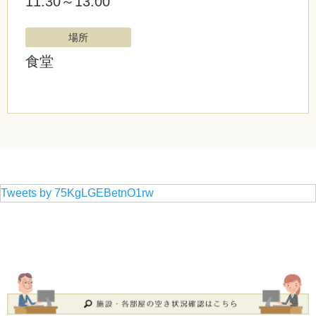
11:30～13:00
場所
食堂
Tweets by 75KgLGEBetnO1rw