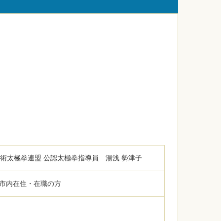
武術太極拳連盟 公認太極拳指導員 湯浅 勢津子
の市内在住・在職の方