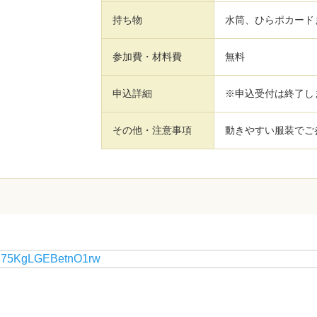
持ち物
水筒、ひらポカード
参加費・材料費
無料
申込詳細
※申込受付は終了し
その他・注意事項
動きやすい服装でご
y 75KgLGEBetnO1rw