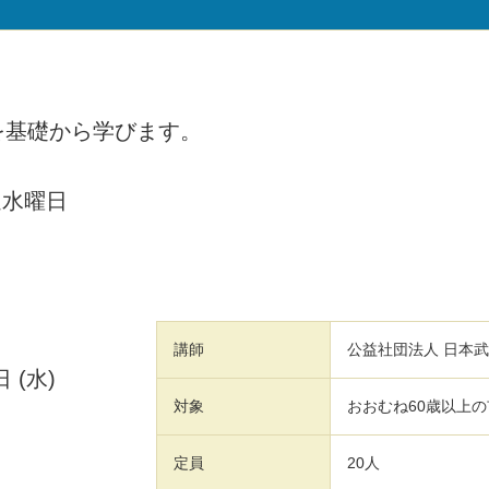
」
を基礎から学びます。
週水曜日
講師
公益社団法人 日本
4日
(水)
対象
おおむね60歳以上
定員
20人