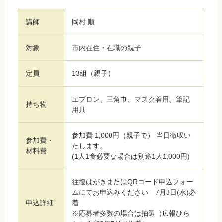
講師
岡村 順
対象
市内在住・在職の親子
定員
13組（親子）
エプロン、三角巾、マスク着用、筆記
持ち物
用具
参加費 1,000円（親子で） 当日徴収い
参加費・
たします。
材料費
(1人1食必要な場合は別途1人1,000円)
往復はがきまたはQRコード申込フォー
ムにてお申込みください 7月8日(水)必
申込詳細
着
※応募者多数の場合は抽選（広報ひら